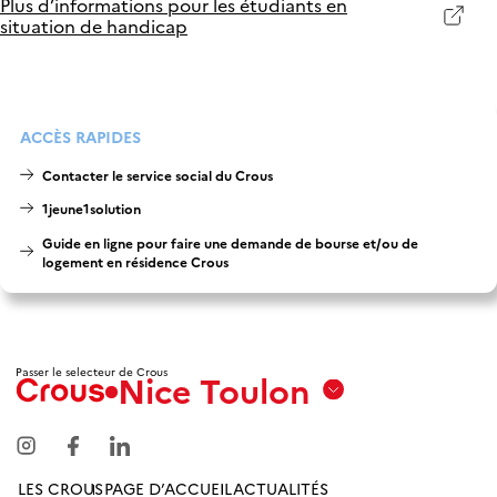
Plus d’informations pour les étudiants en
situation de handicap
ACCÈS RAPIDES
Contacter le service social du Crous
1jeune1solution
Guide en ligne pour faire une demande de bourse et/ou de
logement en résidence Crous
Passer le selecteur de Crous
Nice Toulon
Aix
Marseille
Avignon
LES CROUS
PAGE D’ACCUEIL
ACTUALITÉS