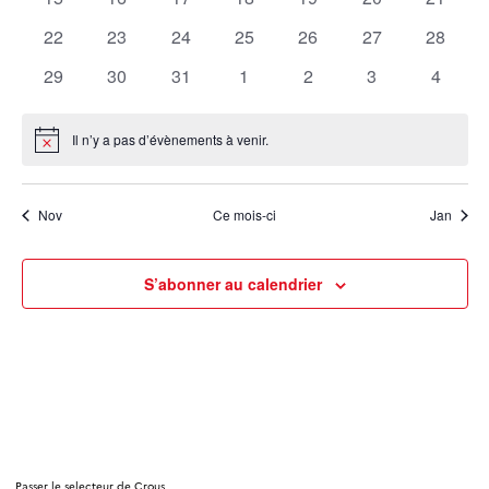
évènements
évènements
évènements
évènements
évènements
évènements
évènem
0
0
0
0
0
0
0
22
23
24
25
26
27
28
évènements
évènements
évènements
évènements
évènements
évènements
évènem
0
0
0
0
0
0
0
29
30
31
1
2
3
4
évènements
évènements
évènements
évènements
évènements
évènements
évènem
Il n’y a pas d’évènements à venir.
Notice
Nov
Ce mois-ci
Jan
S’abonner au calendrier
Passer le selecteur de Crous