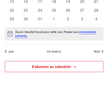
0
0
0
0
0
0
0
15
16
17
18
19
20
21
évènements
évènements
évènements
évènements
évènements
évènements
évènem
0
0
0
0
0
0
0
22
23
24
25
26
27
28
évènements
évènements
évènements
évènements
évènements
évènements
évènem
0
0
0
0
0
0
0
29
30
31
1
2
3
4
évènements
évènements
évènements
évènements
évènements
évènements
évènem
Aucun résultat trouvé pour cette vue. Passer aux
évènements
Notice
suivants
.
Juin
Ce mois-ci
Août
S’abonner au calendrier