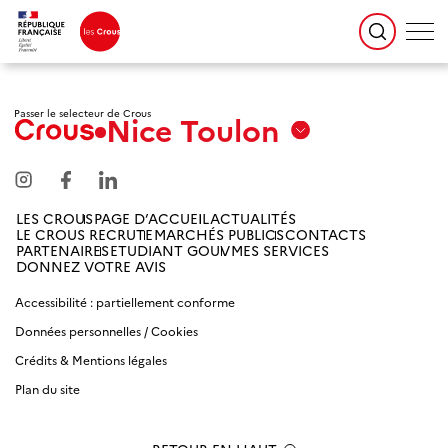
Passer le selecteur de Crous
Nice Toulon
Aix
Marseille
Avignon
LES CROUS
PAGE D’ACCUEIL
ACTUALITÉS
LE CROUS RECRUTE
MARCHÉS PUBLICS
CONTACTS
Amiens
PARTENAIRES
ETUDIANT GOUV
MES SERVICES
DONNEZ VOTRE AVIS
Picardie
Accessibilité : partiellement conforme
Antilles
Données personnelles / Cookies
Guyane
Crédits & Mentions légales
Plan du site
Bordeaux-
Aquitaine