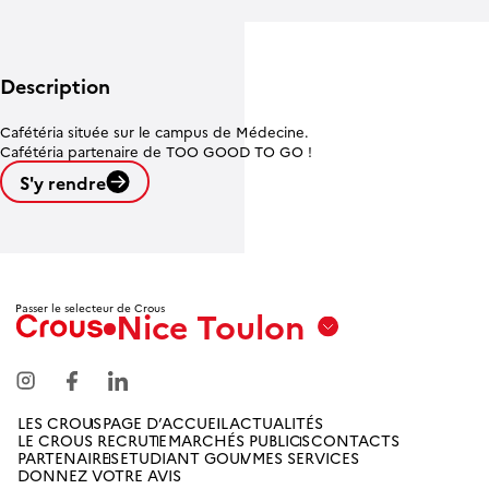
Description
Cafétéria située sur le campus de Médecine.
Cafétéria partenaire de TOO GOOD TO GO !
S'y rendre
Leaflet
| ©
OpenStreetMap contributors
Passer le selecteur de Crous
Nice Toulon
Aix
Marseille
Avignon
LES CROUS
PAGE D’ACCUEIL
ACTUALITÉS
LE CROUS RECRUTE
MARCHÉS PUBLICS
CONTACTS
Amiens
PARTENAIRES
ETUDIANT GOUV
MES SERVICES
DONNEZ VOTRE AVIS
Picardie