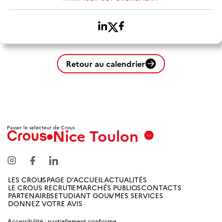
Retour au calendrier
Passer le selecteur de Crous
Nice Toulon
Aix
Marseille
Avignon
LES CROUS
PAGE D’ACCUEIL
ACTUALITÉS
LE CROUS RECRUTE
MARCHÉS PUBLICS
CONTACTS
Amiens
PARTENAIRES
ETUDIANT GOUV
MES SERVICES
DONNEZ VOTRE AVIS
Picardie
Accessibilité : partiellement conforme