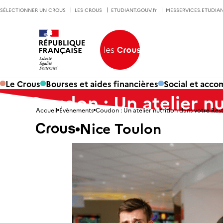
SÉLECTIONNER UN CROUS
LES CROUS
ETUDIANT.GOUV.fr
MESSERVICES.ETUDIAN
Le Crous
Bourses et aides financières
Social et acc
Coudon : Un atelier nu
Accueil
Évènements
Coudon : Un atelier nutrition dans votre Rest
Nice Toulon