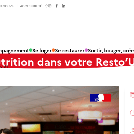
T.GOUV.fr
ACCESSIBILITÉ
ompagnement
Se loger
Se restaurer
Sortir, bouger, crée
trition dans votre Resto’U
o’U !