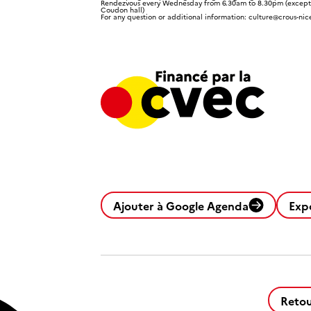
Rendezvous
every Wednesday
from 6.30am to 8.30pm
(except 
Coudon hall)
For any question or additional information: culture@crous-nice
Ajouter à Google Agenda
Exp
Retou