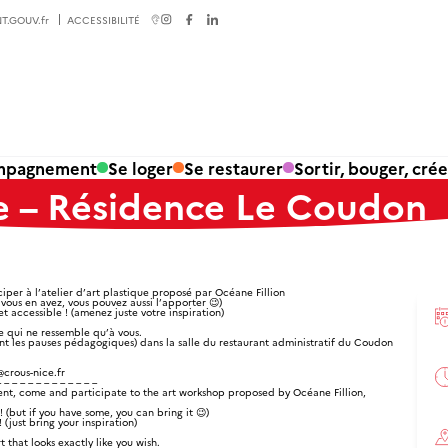
T.GOUV.fr
ACCESSIBILITÉ
ompagnement
Se loger
Se restaurer
Sortir, bouger, crée
ue – Résidence Le Coudon
ciper à l’atelier d’art plastique proposé par Océane Fillion
i vous en avez, vous pouvez aussi l’apporter
😉
)
et accessible ! (amenez juste votre inspiration)
 qui ne ressemble qu’à vous.
t les pauses pédagogiques) dans la salle du restaurant administratif du Coudon
crous-nice.fr
– – – – – – – – – – – – –
nt, come and participate to the art workshop proposed by Océane Fillion,
! (but if you have some, you can bring it
😉)
y!
(just bring your inspiration)
 that looks exactly like you wish.