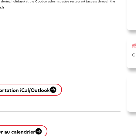
during holidays) at the Coudon administrative restaurant (access through the
.fr
C
ortation iCal/Outlook
r au calendrier