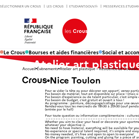
SÉLECTIONNER UN CROUS
LES CROUS
ETUDIANT.GOUV.fr
MESSERVICES.ETUDIAN
Le Crous
Bourses et aides financières
Social et acc
Atelier art plastiq
Accueil
Évènements
Atelier art plastique – Résidence Le Coudon
Nice Toulon
Pour se vider la tête ou pour décorer son appart’, venez parti
Pas besoin de matériel, tout est disponible sur place ! (mais s
Pas besoin d’expérience ou de talent particulier, c’est simple 
Pas besoin de budget, c’est gratuit et ouvert à tous !
Au programme : peinture, découpage/collage pour une œuvre
Rendez-vous
tous
les mercredis
de 18h30 à 20h30
(sauf pendan
(entrée par le hall)
Pour toute question ou information complémentaire : culture@
– – – – – – – – – – – – – – – – – – – – – – – – – – – – – – – – – – – – – 
Whether you aim to clear your head or decorate your apartme
whatever your objective is.
No need to have material, everything will be available for you
No experience or special talent required, it’s simple and eas
No money needed, it’s free and open to open to everyone!
On the program: painting, cutting and gluing for a piece of art