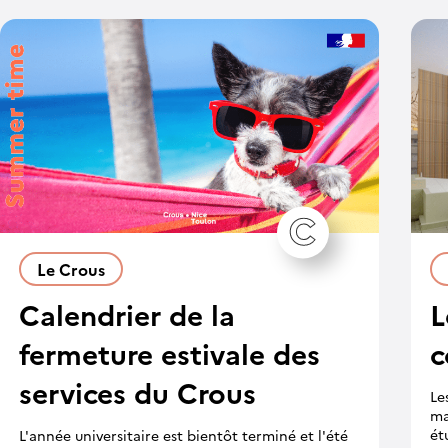
Le Crous
Calendrier de la
L
fermeture estivale des
c
services du Crous
Le
ma
ét
L'année universitaire est bientôt terminé et l'été