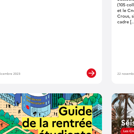
(105 col
et le Cn
Crous, 
cadre [..
écembre 2023
22 novemb