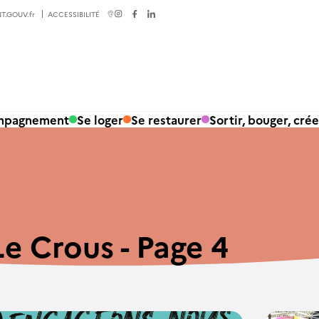
T.GOUV.fr
ACCESSIBILITÉ
ompagnement
Se loger
Se restaurer
Sortir, bouger, crée
Le Crous - Page 4