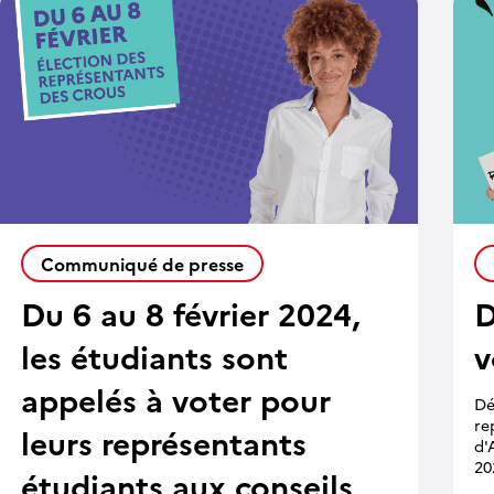
Communiqué de presse
Du 6 au 8 février 2024,
D
les étudiants sont
v
appelés à voter pour
Dé
re
leurs représentants
d'
202
étudiants aux conseils