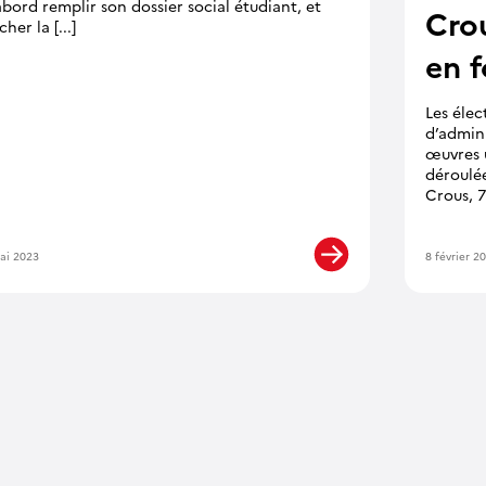
abord remplir son dossier social étudiant, et
Crou
her la [...]
en 
Les élec
d’admin
œuvres u
déroulée
Crous, 7 
ai 2023
8 février 2