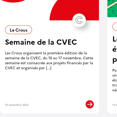
Le Crous
L
Semaine de la CVEC
é
Les Crous organisent la première édition de la
p
semaine de la CVEC, du 10 au 17 novembre. Cette
semaine est consacrée aux projets financés par la
CVEC et organisés par [...]
Po
un
ét
tr
né
10 novembre 2023
13 