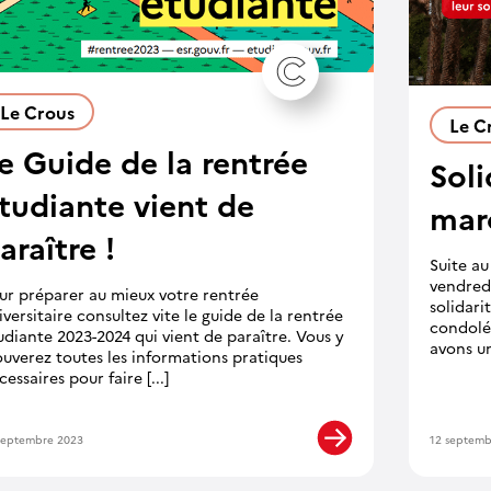
Le Crous
Le C
e Guide de la rentrée
Soli
tudiante vient de
mar
araître !
Suite au
vendredi
ur préparer au mieux votre rentrée
solidari
iversitaire consultez vite le guide de la rentrée
condolé
udiante 2023-2024 qui vient de paraître. Vous y
avons une
ouverez toutes les informations pratiques
cessaires pour faire [...]
septembre 2023
12 septemb